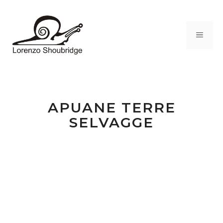
Vai
al
contenuto
MEN
APUANE TERRE
SELVAGGE