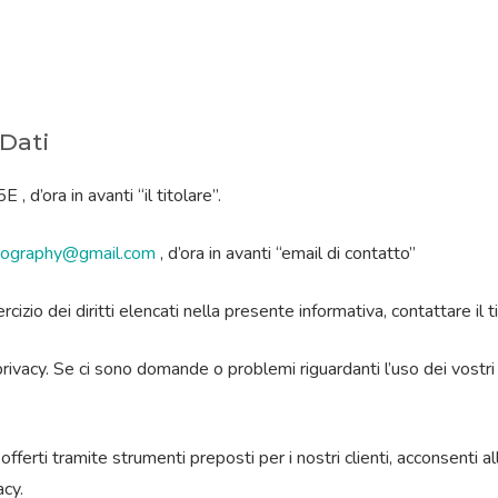
 Dati
ora in avanti “il titolare”.
otography@gmail.com
, d’ora in avanti “email di contatto”
rcizio dei diritti elencati nella presente informativa, contattare il t
ivacy. Se ci sono domande o problemi riguardanti l’uso dei vostri dat
i offerti tramite strumenti preposti per i nostri clienti, acconsenti 
acy.