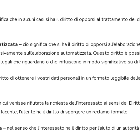
ifica che in alcuni casi si ha il diritto di opporsi al trattamento de
atizzata
– ciò significa che si ha il diritto di opporsi all’elaborazio
ivamente sull’elaborazione automatizzata. Questo diritto è possib
 legali che riguardano o che influiscono in modo significativo su di 
iritto di ottenere i vostri dati personali in un formato leggibile da
 cui venisse rifiutata la richiesta dell’interessato ai sensi dei Dirit
acente, l’utente ha il diritto di sporgere un reclamo formale.
a
– nel senso che l’interessato ha il diritto per l’aiuto di un’autorità d