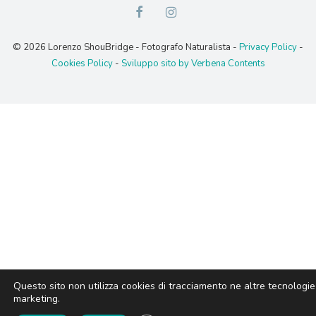
Questo sito non utilizza cookies di tracciamento ne altre
© 2026 Lorenzo ShouBridge - Fotografo Naturalista -
Privacy Policy
-
tecnologie di marketing.
Cookies Policy
-
Sviluppo sito by Verbena Contents
CLOSE GDPR COOKIE BANNER
Accetta
Rifiuta